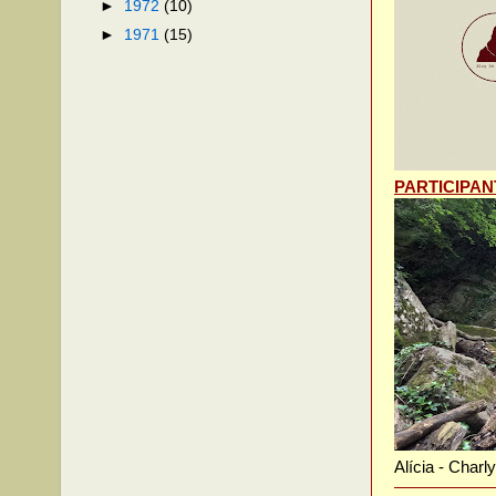
►
1972
(10)
►
1971
(15)
PARTICIPAN
Alícia - Charl