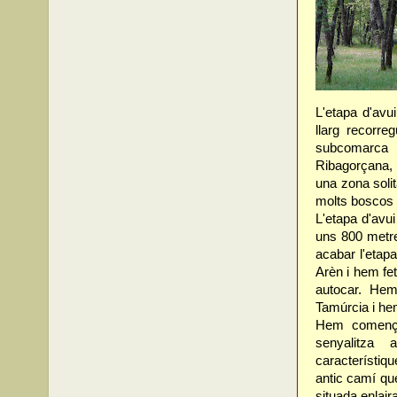
L'etapa d'avu
llarg recorr
subcomarca d
Ribagorçana, 
una zona solit
molts boscos d
L'etapa d'avui
uns 800 metre
acabar l'etapa
Arèn i hem fe
autocar. Hem
Tamúrcia i he
Hem comença
senyalitz
característi
antic camí que
situada enlaira