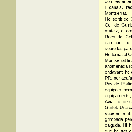
com les anter
i canals, re
Montserrat.
He sortit de 
Coll de Guirló
mateix, al cos
Roca del Col
caminant, pe
sobre les par
He tornat al C
Montserrat fin
anomenada Roc
endavant, he 
PR, per agaf
Pas de l'Esfi
equipats per
equipaments, e
Aviat he deix
Guillot. Una c
superar amb
grimpada per
caiguda. Hi h
que he tret e