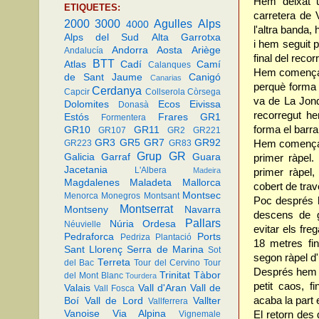
Hem deixat u
ETIQUETES:
carretera de 
2000
3000
Agulles
Alps
4000
l'altra banda,
Alps del Sud
Alta Garrotxa
i hem seguit 
Andorra
Aosta
Ariège
Andalucía
final del recor
BTT
Atlas
Cadí
Camí
Calanques
Hem començat 
de Sant Jaume
Canigó
Canarias
perquè forma 
Cerdanya
Capcir
Collserola
Còrsega
va de La Jonq
Dolomites
Ecos
Eivissa
Donasà
recorregut he
Estós
Frares
GR1
Formentera
forma el barr
GR10
GR11
GR107
GR2
GR221
GR3
GR5
GR7
GR92
Hem començat a
GR223
GR83
Grup GR
Galicia
Garraf
Guara
primer ràpel.
Jacetania
L'Albera
Madeira
primer ràpel
Magdalenes
Maladeta
Mallorca
cobert de trav
Montsec
Menorca
Monegros
Montsant
Poc després h
Montserrat
Montseny
Navarra
descens de g
Pallars
Núria
Ordesa
Néuvielle
evitar els fr
Pedraforca
Ports
Pedriza
Plantació
18 metres fin
Sant Llorenç
Serra de Marina
Sot
segon ràpel d'
Terreta
del Bac
Tour del Cervino
Tour
Després hem b
Trinitat
Tàbor
del Mont Blanc
Tourdera
petit caos, f
Valais
Vall d'Aran
Vall de
Vall Fosca
acaba la part 
Boí
Vall de Lord
Vallter
Vallferrera
Vanoise
Via Alpina
El retorn des 
Vignemale