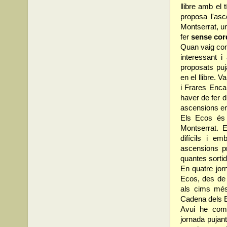
llibre amb el t
proposa l'as
Montserrat, u
fer
sense cor
Quan vaig comp
interessant i
proposats puj
en el llibre. 
i Frares Enca
haver de fer 
ascensions en
Els Ecos és l
Montserrat. 
difícils i e
ascensions p
quantes sortid
En quatre jor
Ecos, des de 
als cims més
Cadena dels E
Avui he comp
jornada pujan