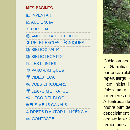
MÉS PÀGINES
📊 INVENTARI
📈 AUDIÈNCIA
⭐️ TOP TEN
😄 ANECDOTARI DEL BLOG
🛠️ REFERÈNCIES TÈCNIQUES
📚 BIBLIOGRAFIA
📚 BIBLIOTECA PDF
Doble jornada
📝 LES LLISTES
la Garrotxa
🔭 PANORÀMIQUES
barrancs rela
🎥 VIDEOTECA
ràpels llargs 
Hem iniciat l
🚁 VOLS CIRCULARS
típic situat a
🎥 LLARG METRATGE
torrenteres q
📢 L'ECO DEL BLOG
A l'entrada d
🌐 ELS MEUS CANALS
nostre punt d
©️ DRETS D'AUTOR I LLICÈNCIA
especialment
✉️ CONTACTE
aconsellable 
remuntades.