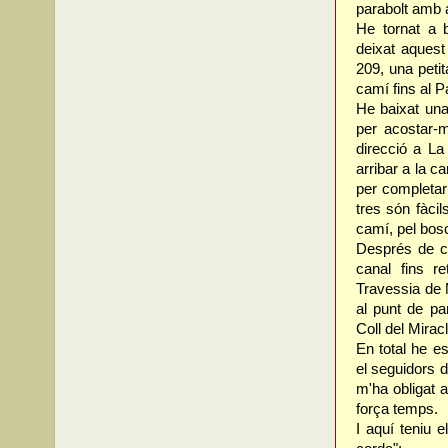
parabolt amb a
He tornat a b
deixat aques
209, una petit
camí fins al P
He baixat una
per acostar-
direcció a La
arribar a la c
per completar 
tres són fàcil
camí, pel bosc
Després de co
canal fins r
Travessia de M
al punt de pa
Coll del Miracl
En total he e
el seguidors d
m'ha obligat 
força temps.
I aquí teniu 