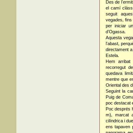
Des de l'ermi
el camí clàss
seguit aque
vegades, fins 
per iniciar u
d'Ogassa.
Aquesta vega
l'abast, perq
directament a 
Estela.
Hem arribat 
recorregut d
quedava limit
mentre que en
Oriental des d
Seguint la ca
Puig de Coma
poc destacat e
Poc després he
m), marcat 
cilíndrica i d
ens tapaven p
panorama, esp