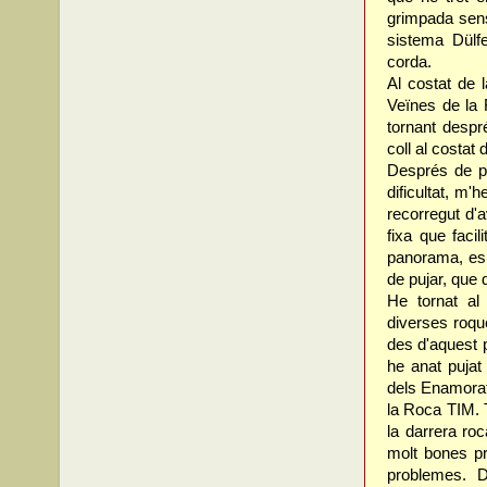
grimpada sens
sistema Dülf
corda.
Al costat de l
Veïnes de la 
tornant despré
coll al costat
Després de pu
dificultat, m'
recorregut d'a
fixa que faci
panorama, esp
de pujar, que 
He tornat al 
diverses roqu
des d'aquest p
he anat pujat
dels Enamorats
la Roca TIM. 
la darrera ro
molt bones p
problemes. 