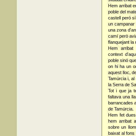
Hem arribat en
poble del mat
castell però s
un campanar 
una zona d'an
camí però avi
flanquejant la
Hem arribat 
context d'aqu
poble sinó que 
on hi ha un o
aquest lloc, d
Tamúrcia i, al
la Serra de S
Tot i que ja 
faltava una l
barrancades a
de Tamúrcia.
Hem fet dues 
hem arribat a
sobre un llom
baixat al fon