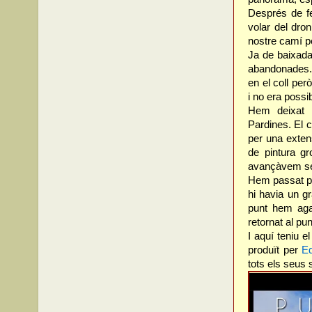
Després de fe
volar del dr
nostre camí p
Ja de baixada
abandonades.
en el coll pe
i no era possi
Hem deixat l
Pardines. El 
per una exten
de pintura g
avançàvem se
Hem passat per
hi havia un g
punt hem aga
retornat al pu
I aquí teniu e
produït per
E
tots els seus 