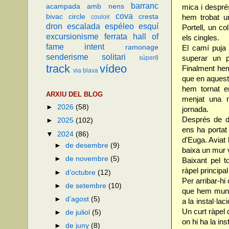
barranc
acampada
amb nens
mica i despré
cova
bivac
circle
cresta
hem trobat u
couloir
dron
escalada
espéleo
esquí
Portell, un co
excursionisme
ferrata
hall of
els cingles.
fame
intent
ramonage
El camí puja 
senderisme
solitari
superar un p
súper8
track
vídeo
Finalment hem
via blava
que en aquest
hem tornat e
ARXIU DEL BLOG
menjat una m
►
2026
(58)
jornada.
Després de di
►
2025
(102)
ens ha portat
▼
2024
(86)
d'Euga. Aviat 
►
de desembre
(9)
baixa un mur v
►
de novembre
(5)
Baixant pel t
ràpel principa
►
d’octubre
(12)
Per arribar-hi
►
de setembre
(10)
que hem munta
►
d’agost
(5)
a la instal·la
Un curt ràpel 
►
de juliol
(5)
on hi ha la ins
►
de juny
(8)