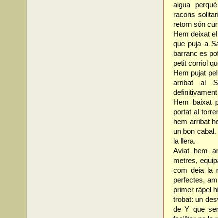
aigua perquè
racons solita
retorn són cur
Hem deixat el
que puja a Sa
barranc es pot
petit corriol q
Hem pujat pel 
arribat al 
definitivament 
Hem baixat 
portat al torr
hem arribat he
un bon cabal.
la llera.
Aviat hem arr
metres, equi
com deia la r
perfectes, am
primer ràpel 
trobat: un de
de Y que serv