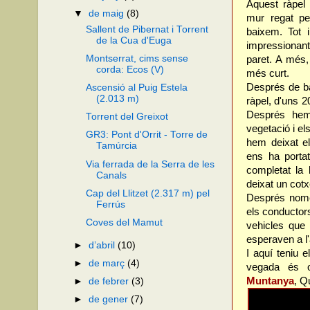
Aquest ràpel 
▼
de maig
(8)
mur regat pe
Sallent de Pibernat i Torrent
baixem. Tot 
de la Cua d'Euga
impressionan
Montserrat, cims sense
paret. A més,
corda: Ecos (V)
més curt.
Després de b
Ascensió al Puig Estela
(2.013 m)
ràpel, d'uns 2
Després hem 
Torrent del Greixot
vegetació i el
GR3: Pont d'Orrit - Torre de
hem deixat el
Tamúrcia
ens ha porta
Via ferrada de la Serra de les
completat la
Canals
deixat un cotx
Cap del Llitzet (2.317 m) pel
Després nomé
Ferrús
els conductor
Coves del Mamut
vehicles que 
esperaven a l
►
d’abril
(10)
I aquí teniu 
►
de març
(4)
vegada és o
Muntanya
, Q
►
de febrer
(3)
►
de gener
(7)