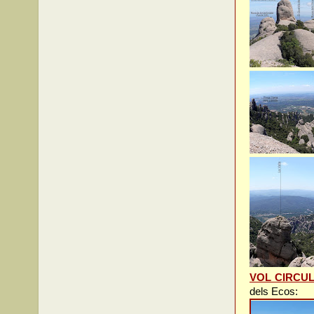
VOL CIRCU
dels Ecos: