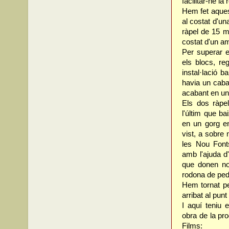
facilitar-ne la
Hem fet aquest
al costat d'u
ràpel de 15 m
costat d'un a
Per superar e
els blocs, re
instal·lació 
havia un caba
acabant en un
Els dos ràpel
l'últim que b
en un gorg en
vist, a sobre
les Nou Font
amb l'ajuda d'
que donen no
rodona de ped
Hem tornat p
arribat al pun
I aquí teniu 
obra de la pr
Films: