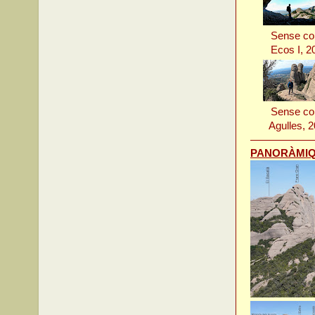
Sense co
Ecos I, 2
Sense co
Agulles, 
PANORÀMI