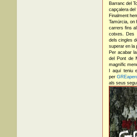
Barranc del To
capçalera del 
Finalment hem 
Tamúrcia, on 
carrers fins 
cotxes. Des 
dels cingles d
superar en la
Per acabar la
del Pont de 
magnífic menú 
I aquí teniu 
per
GREapero
als seus segu